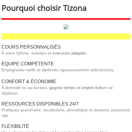
Pourquoi choisir Tizona
Contactez nous
Exercices gratuits
COURS PERSONNALISÉS
À votre rythme, activités et ex
ercices adaptés.
ÉQUIPE COMPÉTENTE
Enseignants natifs et diplômés rigoureusement sélectionnés
.
CONFORT & ÉCONOMIE
À domicile ou au bureau,
gagnez temps et argent évit
ant se
déplacer.​
RESSOURCES DISPONIBLES 24/7
Pratiquez grammaire, vocabulaire, phonétique et devenez autonome
vite.
FLEXIBILITÉ