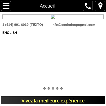
À propos de nous
Accueil
Cours espagnol
1 (514) 991-6060 (TEXTO)
info@ecoledespagnol.com
Espagnol presentiel
ENGLISH
Inscription Groupe
Espagnol en ligne
Inscription en ligne
Espagnol sur mesure
Immersion linguistique
Vivez la meilleure expérience
Espagnol entreprises