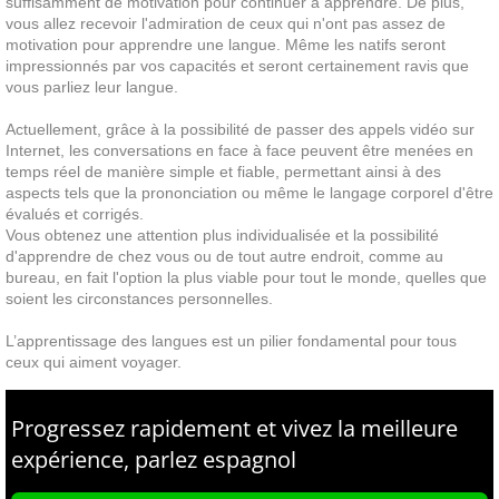
suffisamment de motivation pour continuer à apprendre. De plus,
vous allez recevoir l'admiration de ceux qui n'ont pas assez de
motivation pour apprendre une langue. Même les natifs seront
impressionnés par vos capacités et seront certainement ravis que
vous parliez leur langue.
Actuellement, grâce à la possibilité de passer des appels vidéo sur
Internet, les conversations en face à face peuvent être menées en
temps réel de manière simple et fiable, permettant ainsi à des
aspects tels que la prononciation ou même le langage corporel d'être
évalués et corrigés.
Vous obtenez une attention plus individualisée et la possibilité
d'apprendre de chez vous ou de tout autre endroit, comme au
bureau, en fait l'option la plus viable pour tout le monde, quelles que
soient les circonstances personnelles.
L’apprentissage des langues est un pilier fondamental pour tous
ceux qui aiment voyager.
Progressez rapidement et vivez la meilleure
expérience,
parlez espagnol